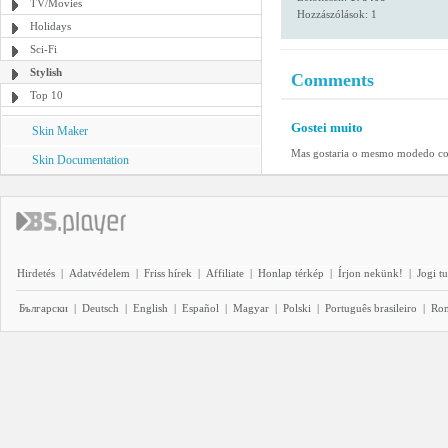
TV/Movies
Hozzászólások: 1
Holidays
Sci-Fi
Stylish
Comments
Top 10
Gostei muito
Skin Maker
Mas gostaria o mesmo modedo com 
Skin Documentation
Hirdetés
|
Adatvédelem
|
Friss hírek
|
Affiliate
|
Honlap térkép
|
Írjon nekünk!
|
Jogi t
Български
|
Deutsch
|
English
|
Español
|
Magyar
|
Polski
|
Português brasileiro
|
Ro