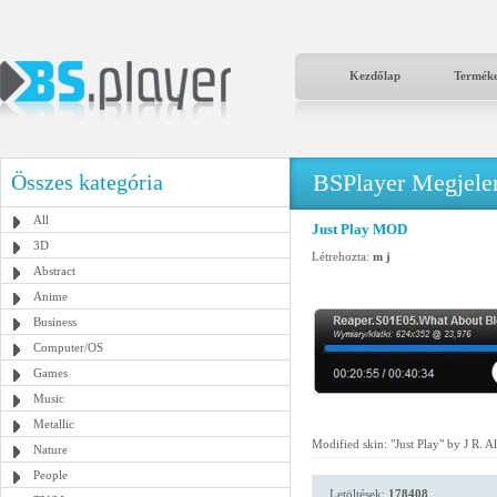
Kezdőlap
Termék
BSPlayer Megjelené
Összes kategória
All
Just Play MOD
3D
Létrehozta:
m j
Abstract
Anime
Business
Computer/OS
Games
Music
Metallic
Modified skin: "Just Play" by J R. Al
Nature
People
Letöltések:
178408