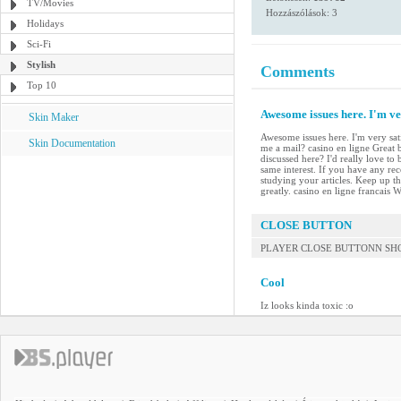
TV/Movies
Hozzászólások: 3
Holidays
Sci-Fi
Stylish
Comments
Top 10
Awesome issues here. I'm ver
Skin Maker
Awesome issues here. I'm very sat
Skin Documentation
me a mail? casino en ligne Great
discussed here? I'd really love t
same interest. If you have any re
studying your articles. Keep up t
greatly. casino en ligne francai
CLOSE BUTTON
PLAYER CLOSE BUTTONN SHOU
Cool
Iz looks kinda toxic :o