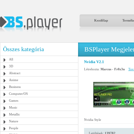
Kezdőlap
Termék
BSPlayer Megjelené
Összes kategória
All
Nvidia V2.1
3D
Létrehozta:
Marcus - Fr0z3n
Tová
Abstract
Anime
Business
Computer/OS
Games
Music
Metallic
Nvidia Style
Nature
People
Letöltések:
139782