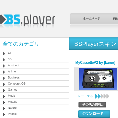
ホームページ
商
BSPlayerスキン
全てのカテゴリ
All
3D
MyCassetteV2 by [kamo]
Abstract
Anime
Business
Computer/OS
Games
Music
レートする:
Metallic
その他の情報...
Nature
ダウンロード
People