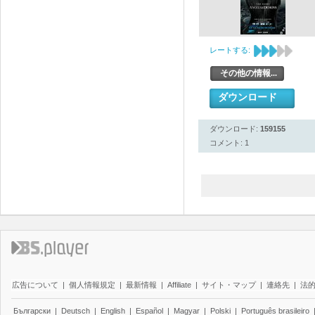
レートする:
その他の情報...
ダウンロード
ダウンロード:
159155
コメント: 1
広告について
|
個人情報規定
|
最新情報
|
Affiliate
|
サイト・マップ
|
連絡先
|
法
Български
|
Deutsch
|
English
|
Español
|
Magyar
|
Polski
|
Português brasileiro