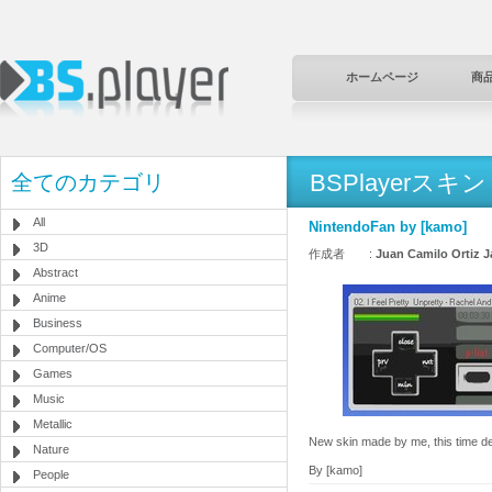
ホームページ
商
BSPlayerスキン
全てのカテゴリ
All
NintendoFan by [kamo]
3D
作成者 :
Juan Camilo Ortiz J
Abstract
Anime
Business
Computer/OS
Games
Music
Metallic
New skin made by me, this time ded
Nature
By [kamo]
People