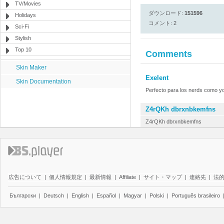
TV/Movies
ダウンロード:
151596
Holidays
コメント: 2
Sci-Fi
Stylish
Top 10
Comments
Skin Maker
Exelent
Skin Documentation
Perfecto para los nerds como y
Z4rQKh dbrxnbkemfns
Z4rQKh dbrxnbkemfns
広告について
|
個人情報規定
|
最新情報
|
Affiliate
|
サイト・マップ
|
連絡先
|
法
Български
|
Deutsch
|
English
|
Español
|
Magyar
|
Polski
|
Português brasileiro