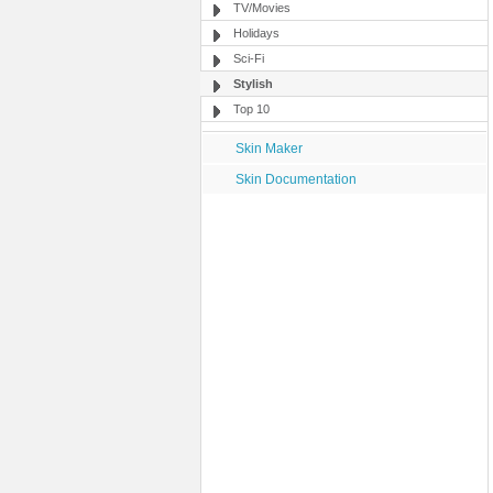
TV/Movies
Holidays
Sci-Fi
Stylish
Top 10
Skin Maker
Skin Documentation