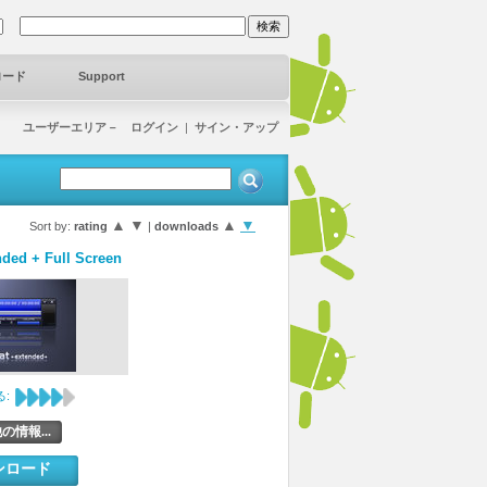
ロード
Support
ユーザーエリア－ ログイン
|
サイン・アップ
▲
▼
▲
▼
Sort by:
rating
|
downloads
nded + Full Screen
:
の情報...
ンロード