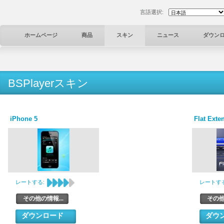
言語選択:
ホームページ
商品
スキン
ニュース
ダウン
BSPlayerスキン
iPhone 5
Flat Exte
レートする:
レートする
その他の情報...
その他
ダウンロード
ダウ