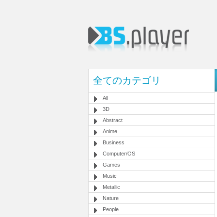
全てのカテゴリ
All
3D
Abstract
Anime
Business
Computer/OS
Games
Music
Metallic
Nature
People