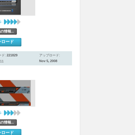
:
の情報...
ンロード
ード:
221829
アップロード:
Nov 5, 2008
11
:
の情報...
ンロード