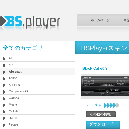
ホームページ
商
BSPlayerスキン
全てのカテゴリ
All
3D
Black Cat v0.9
Abstract
Anime
Business
Computer/OS
Games
Music
レートする:
Metallic
その他の情報...
Nature
ダウンロード
People