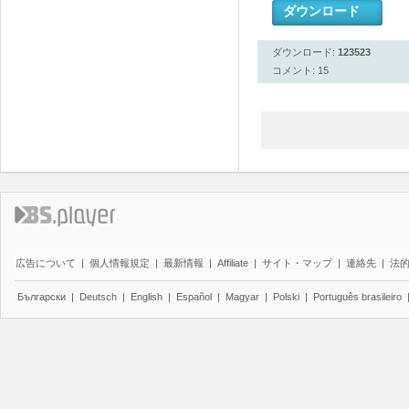
ダウンロード
ダウンロード:
123523
コメント: 15
広告について
|
個人情報規定
|
最新情報
|
Affiliate
|
サイト・マップ
|
連絡先
|
法
Български
|
Deutsch
|
English
|
Español
|
Magyar
|
Polski
|
Português brasileiro