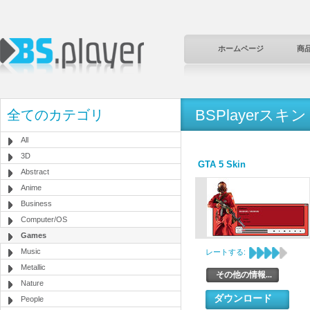
ホームページ
商
BSPlayerスキン
全てのカテゴリ
All
3D
GTA 5 Skin
Abstract
Anime
Business
Computer/OS
Games
Music
レートする:
Metallic
その他の情報...
Nature
ダウンロード
People