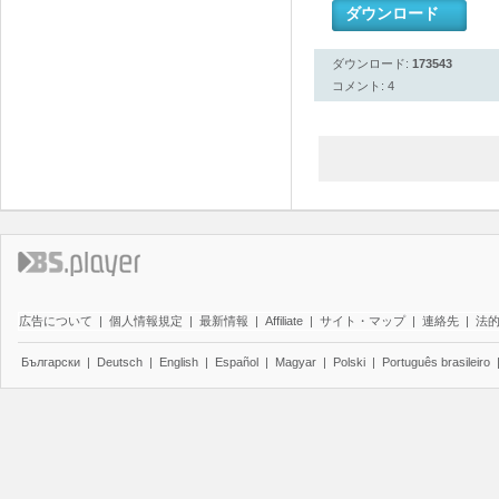
ダウンロード
ダウンロード:
173543
コメント: 4
広告について
|
個人情報規定
|
最新情報
|
Affiliate
|
サイト・マップ
|
連絡先
|
法
Български
|
Deutsch
|
English
|
Español
|
Magyar
|
Polski
|
Português brasileiro