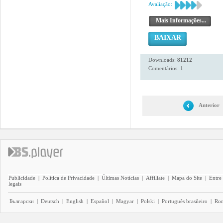
Avaliação:
Mais Informações...
BAIXAR
Downloads:
81212
Comentários: 1
Anterior
Publicidade
|
Política de Privacidade
|
Últimas Notícias
|
Affiliate
|
Mapa do Site
|
Entre
legais
Български
|
Deutsch
|
English
|
Español
|
Magyar
|
Polski
|
Português brasileiro
|
Ro