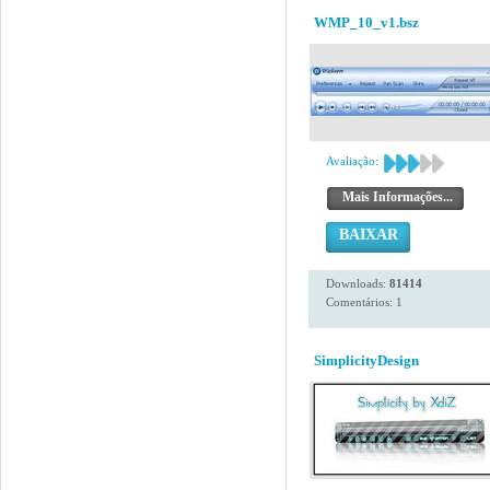
WMP_10_v1.bsz
Avaliação:
Mais Informações...
BAIXAR
Downloads:
81414
Comentários: 1
SimplicityDesign