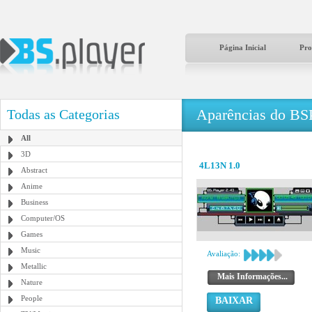
Página Inicial
Pro
Aparências do BS
Todas as Categorias
All
3D
4L13N 1.0
Abstract
Anime
Business
Computer/OS
Games
Music
Avaliação:
Metallic
Mais Informações...
Nature
People
BAIXAR