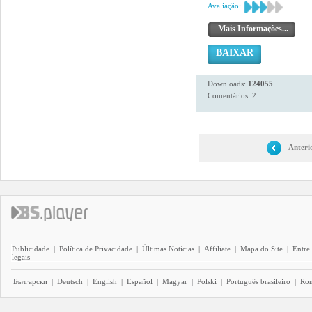
Avaliação:
Mais Informações...
BAIXAR
Downloads:
124055
Comentários: 2
Anteri
Publicidade
|
Política de Privacidade
|
Últimas Notícias
|
Affiliate
|
Mapa do Site
|
Entre
legais
Български
|
Deutsch
|
English
|
Español
|
Magyar
|
Polski
|
Português brasileiro
|
Ro