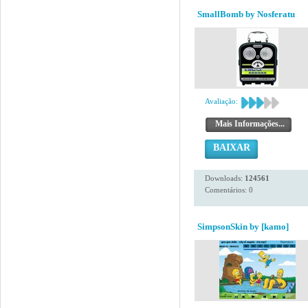
SmallBomb by Nosferatu
Avaliação:
Mais Informações...
BAIXAR
Downloads:
124561
Comentários: 0
SimpsonSkin by [kamo]