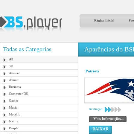
Página Inicial
Pro
Aparências do BS
Todas as Categorias
All
3D
Patriots
Abstract
Anime
Business
Computer/OS
Games
Music
Avaliação:
Metallic
Mais Informações...
Nature
People
BAIXAR