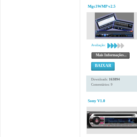
Mgc3WMP v2.5
Avaliação:
Mais Informações...
BAIXAR
Downloads:
163894
Comentários: 9
Sony V1.0