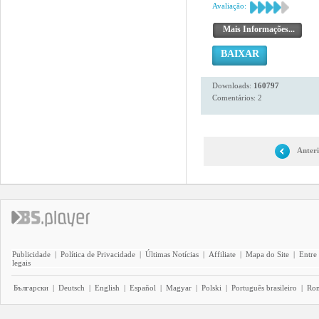
Avaliação:
Mais Informações...
BAIXAR
Downloads:
160797
Comentários: 2
Anter
Publicidade
|
Política de Privacidade
|
Últimas Notícias
|
Affiliate
|
Mapa do Site
|
Entre
legais
Български
|
Deutsch
|
English
|
Español
|
Magyar
|
Polski
|
Português brasileiro
|
Ro