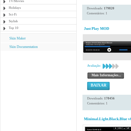
TV/Movies
Holidays
Downloads:
179820
Comentários: 1
Sci-Fi
Stylish
Top 10
Just Play MOD
Skin Maker
Skin Documentation
Avaliação:
Mais Informações...
BAIXAR
Downloads:
178456
Comentários: 1
Minimal.Light.Black.Blue v