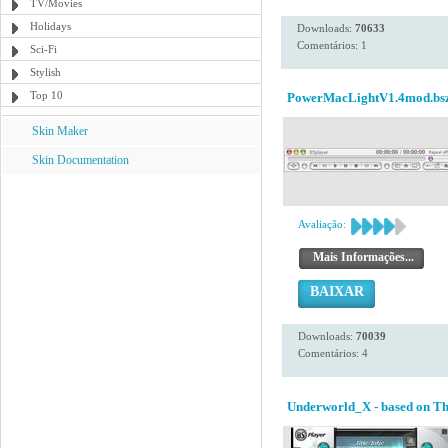
TV/Movies
Holidays
Downloads:
70633
Comentários: 1
Sci-Fi
Stylish
Top 10
PowerMacLightV1.4mod.bs
Skin Maker
Skin Documentation
Avaliação:
Mais Informações...
BAIXAR
Downloads:
70039
Comentários: 4
Underworld_X - based on Th