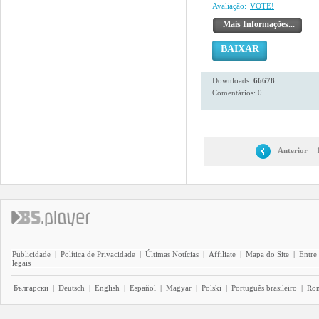
Avaliação:
VOTE!
Mais Informações...
BAIXAR
Downloads:
66678
Comentários: 0
Anterior
Publicidade
|
Política de Privacidade
|
Últimas Notícias
|
Affiliate
|
Mapa do Site
|
Entre
legais
Български
|
Deutsch
|
English
|
Español
|
Magyar
|
Polski
|
Português brasileiro
|
Ro