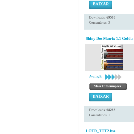
BAIXAR
Downloads:
69563
Comentários: 3
Shiny Dot Matrix 1.1 Gold .:
Avaliação:
Mais Informações...
BAIXAR
Downloads:
68288
Comentários: 1
LOTR_TTT2.bsz