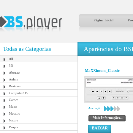
Página Inicial
Pro
Aparências do BS
Todas as Categorias
All
3D
MaXXimum_Classic
Abstract
Anime
Business
Computer/OS
Games
Music
Avaliação:
Metallic
Mais Informações...
Nature
People
BAIXAR