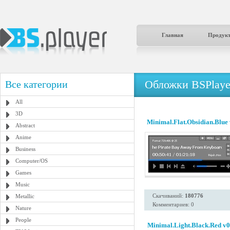
Главная
Продук
Обложки BSPlaye
Все категории
All
3D
Minimal.Flat.Obsidian.Blue
Abstract
Anime
Business
Computer/OS
Games
Music
Скачиваний:
180776
Metallic
Комментариев: 0
Nature
People
Minimal.Light.Black.Red v0