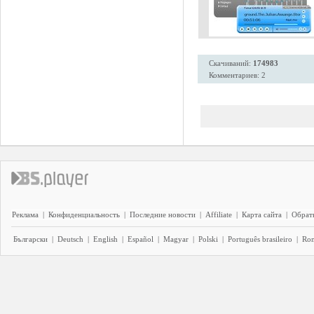
Скачиваний:
174983
Комментариев: 2
Реклама
|
Конфиденциальность
|
Последние новости
|
Affiliate
|
Карта сайта
|
Обратн
Български
|
Deutsch
|
English
|
Español
|
Magyar
|
Polski
|
Português brasileiro
|
Ro