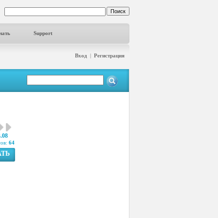
чать
Support
Вход
|
Регистрация
3.08
сов:
64
АТЬ