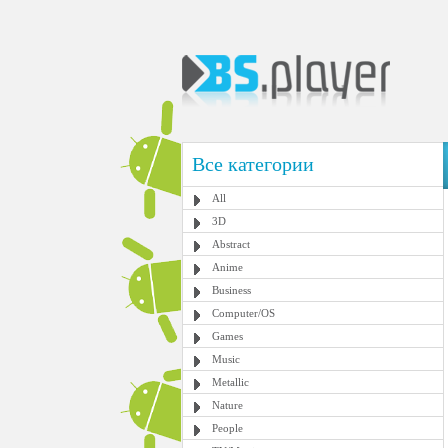
Все категории
All
3D
Abstract
Anime
Business
Computer/OS
Games
Music
Metallic
Nature
People