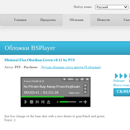
Выбор языка:
Главная
Продукты
Обложки
Новости
Ска
Обложки BSPlayer
Minimal.Flat.Obsidian.Green v0.11 by PSY
Автор:
PSY - Psychoses
Другие обложки этого автора (8 обложек)
Рейтинг:
Всего голо
СКАЧ
Just few change of the base skin with a new theme in gray/black and green.
Enjoy ;)