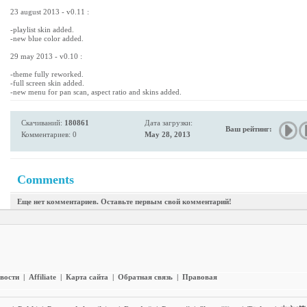
23 august 2013 - v0.11 :
-playlist skin added.
-new blue color added.
29 may 2013 - v0.10 :
-theme fully reworked.
-full screen skin added.
-new menu for pan scan, aspect ratio and skins added.
Скачиваний:
180861
Дата загрузки:
Ваш рейтинг:
Комментариев: 0
May 28, 2013
Comments
Еще нет комментариев. Оставьте первым свой комментарий!
вости
|
Affiliate
|
Карта сайта
|
Обратная связь
|
Правовая