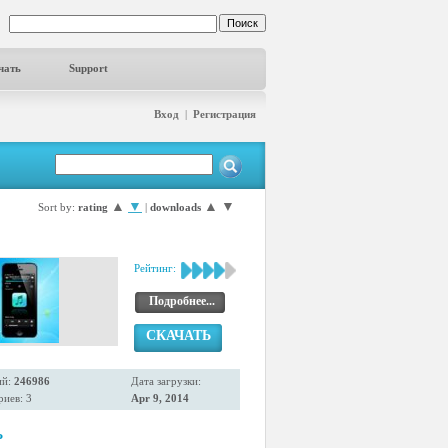
чать
Support
Вход
|
Регистрация
▲
▼
▲
▼
Sort by:
rating
|
downloads
Рейтинг:
Подробнее...
СКАЧАТЬ
ий:
246986
Дата загрузки:
иев: 3
Apr 9, 2014
P