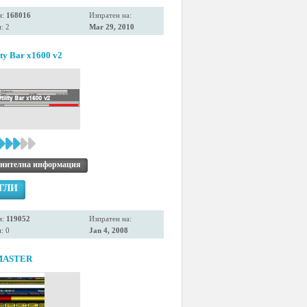
я:
168016
Изпратен на:
: 2
Mar 29, 2010
ity Bar x1600 v2
нителна информация
ГЛИ
я:
119052
Изпратен на:
: 0
Jan 4, 2008
MASTER