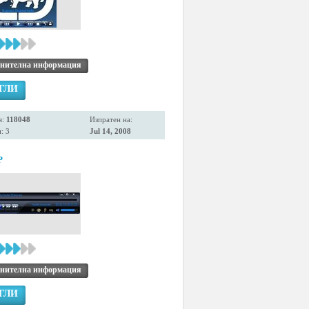
нителна информация
ГЛИ
я:
118048
Изпратен на:
: 3
Jul 14, 2008
P
нителна информация
ГЛИ