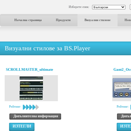
Изберете език:
Начална страница
Продукти
Визуални стилове
Нов
Визуални стилове за BS.Player
SCROLLMASTER_ultimate
Gant2_Oc
Рейтинг:
Рейтинг:
Допълнителна информация
Допъл
ИЗТЕГЛИ
ИЗТЕ