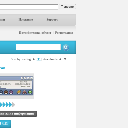
ини
Изтегляне
Support
Потребителска област
|
Регистрация
▲
▼
▲
▼
Sort by:
rating
|
downloads
ean
нителна информация
ГЛИ