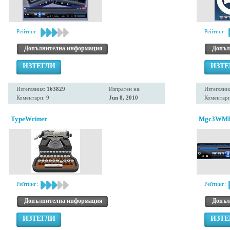
Рейтинг:
Рейтинг:
Допълнителна информация
Допъл
ИЗТЕГЛИ
ИЗТЕ
Изтегляния:
163829
Изпратен на:
Изтегляни
Коментари: 9
Jun 8, 2010
Коментари
TypeWritter
Mgc3WM
Рейтинг:
Рейтинг:
Допълнителна информация
Допъл
ИЗТЕГЛИ
ИЗТЕ