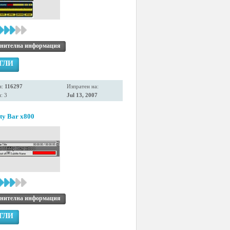
нителна информация
ГЛИ
я:
116297
Изпратен на:
: 3
Jul 13, 2007
ity Bar x800
нителна информация
ГЛИ