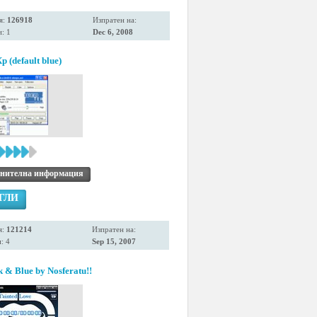
я:
126918
Изпратен на:
: 1
Dec 6, 2008
 (default blue)
нителна информация
ГЛИ
я:
121214
Изпратен на:
: 4
Sep 15, 2007
 & Blue by Nosferatu!!