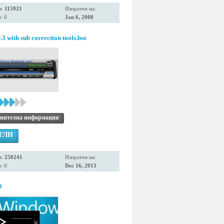
я:
115921
Изпратен на:
: 0
Jan 6, 2008
.3 with sub correction tools.bsz
нителна информация
ГЛИ
я:
250241
Изпратен на:
: 0
Dec 16, 2013
0