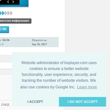
нителна информация
ГЛИ
я:
56536
Изпратен на:
: 0
Sep 16, 2017
Website administrator of bsplayer.com uses
cookies to ensure a better website
functionality, user experience, security, and
tracking the number of website visitors. We
Свържете се с нас
also use cookies by Google Inc.
Learn more
I ACCEPT
I DO NOT ACCEPT
|
日本語