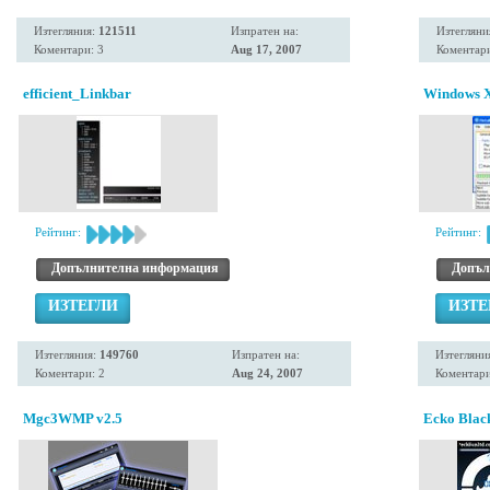
Изтегляния:
121511
Изпратен на:
Изтегляни
Коментари: 3
Aug 17, 2007
Коментари
efficient_Linkbar
Windows Xp
Рейтинг:
Рейтинг:
Допълнителна информация
Допъл
ИЗТЕГЛИ
ИЗТЕ
Изтегляния:
149760
Изпратен на:
Изтегляни
Коментари: 2
Aug 24, 2007
Коментари
Mgc3WMP v2.5
Ecko Black