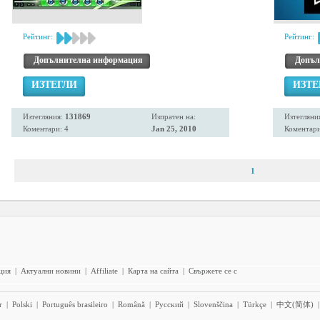
Рейтинг:
Рейтинг:
Допълнителна информация
Допъл
ИЗТЕГЛИ
ИЗТЕ
Изтегляния:
131869
Изпратен на:
Изтегляни
Коментари: 4
Jan 25, 2010
Коментари
1
ция
|
Актуални новини
|
Affiliate
|
Карта на сайта
|
Свържете се с
r
|
Polski
|
Português brasileiro
|
Română
|
Pyccĸий
|
Slovenščina
|
Türkçe
|
中文(简体)