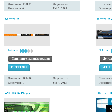
Изтегляния:
139087
Изпратен на:
Изтегляни
Коментари: 0
Feb 2, 2009
Коментари
Softbrauz
softbrauz v
Рейтинг:
Рейтинг:
Допълнителна информация
Допъл
ИЗТЕГЛИ
ИЗТЕ
Изтегляния:
181410
Изпратен на:
Изтегляни
Коментари: 1
Sep 4, 2013
Коментари
nVIDIA Bs Player
ONE win1