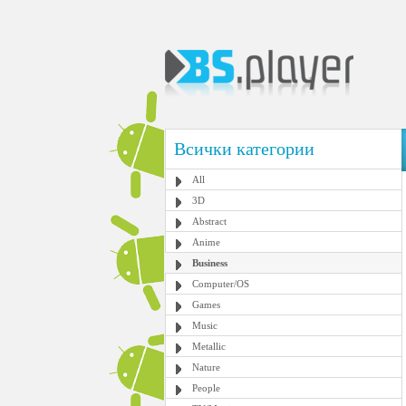
Всички категории
All
3D
Abstract
Anime
Business
Computer/OS
Games
Music
Metallic
Nature
People