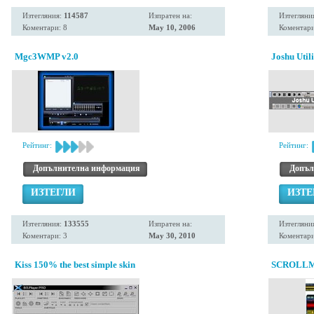
Изтегляния:
114587
Изпратен на:
Изтегляни
Коментари: 8
May 10, 2006
Коментари
Mgc3WMP v2.0
Joshu Util
Рейтинг:
Рейтинг:
Допълнителна информация
Допъл
ИЗТЕГЛИ
ИЗТЕ
Изтегляния:
133555
Изпратен на:
Изтегляни
Коментари: 3
May 30, 2010
Коментари
Kiss 150% the best simple skin
SCROLL