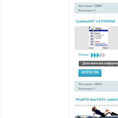
Изтегляния:
52883
Коментари: 0
SymbianOS7 1.0 FINNISH
Рейтинг:
Допълнителна информа
ИЗТЕГЛИ
Изтегляния:
52652
Коментари: 0
WinDVD skin 0.835+ (added 