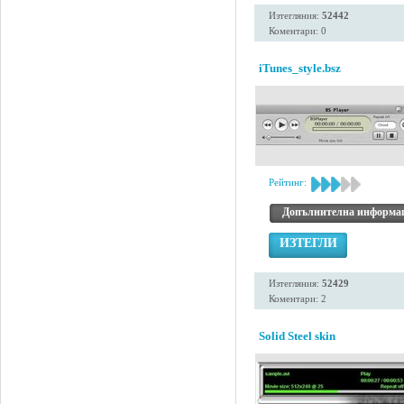
Изтегляния:
52442
Коментари: 0
iTunes_style.bsz
Рейтинг:
Допълнителна информа
ИЗТЕГЛИ
Изтегляния:
52429
Коментари: 2
Solid Steel skin