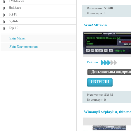
TV/Movies
Holidays
Изтегляния:
53508
Коментари: 0
Sci-Fi
Stylish
WinAMP skin
Top 10
Skin Maker
Skin Documentation
Рейтинг:
Допълнителна информа
ИЗТЕГЛИ
Изтегляния:
53125
Коментари: 0
Winamp5 w/playlist, thin mo