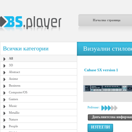
Начална страница
Визуални стилове
Всички категории
All
3D
Cubase SX version 1
Abstract
Anime
Business
Computer/OS
Games
Music
Рейтинг:
Metallic
Допълнителна информа
Nature
People
ИЗТЕГЛИ