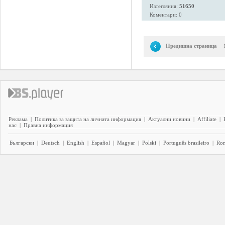
Изтегляния:
51650
Коментари: 0
Предишна страница
Реклама
|
Политика за защита на личната информация
|
Актуални новини
|
Affiliate
|
нас
|
Правна информация
Български
|
Deutsch
|
English
|
Español
|
Magyar
|
Polski
|
Português brasileiro
|
Ro