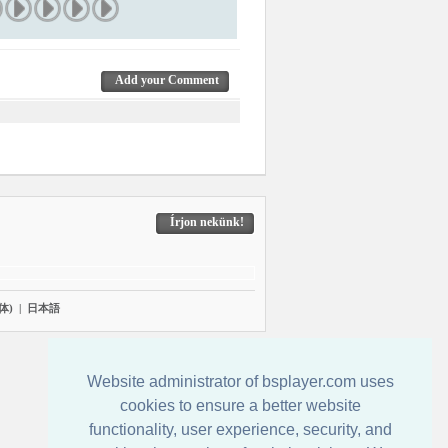
Add your Comment
Írjon nekünk!
体)
|
日本語
Website administrator of bsplayer.com uses
cookies to ensure a better website
functionality, user experience, security, and