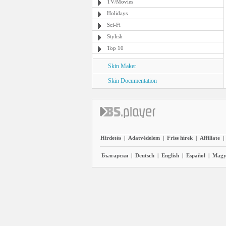
TV/Movies
Holidays
Sci-Fi
Stylish
Top 10
Skin Maker
Skin Documentation
Hirdetés
|
Adatvédelem
|
Friss hírek
|
Affiliate
|
Български
|
Deutsch
|
English
|
Español
|
Magy