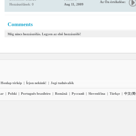
Az Ön értékelése:
Hozzászólások: 0
Aug 11, 2009
Comments
Még nincs hozzászólás. Legyen az első hozzászóló!
Honlap térkép
|
Írjon nekünk!
|
Jogi tudnivalók
ar
|
Polski
|
Português brasileiro
|
Română
|
Pyccĸий
|
Slovenščina
|
Türkçe
|
中文(简