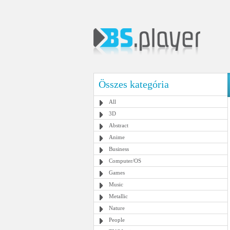
Összes kategória
All
3D
Abstract
Anime
Business
Computer/OS
Games
Music
Metallic
Nature
People