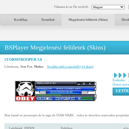
Válassza ki az Ön nyelvét:
Kezdőlap
Termékek
Megjelenési felületek (Skins)
Híre
BSPlayer Megjelenési felületek (Skins)
STORMTROOPER 3.0
Létrehozta:
Jose Fco. Muñoz
További ettől a szerzőtől (14 skins)
Értékelés:
Összes szav
LETÖL
Skin basad en personajes de la saga de STAR WARS... todos lo derechos reservados prop
Letöltések:
152521
Feltöltve: