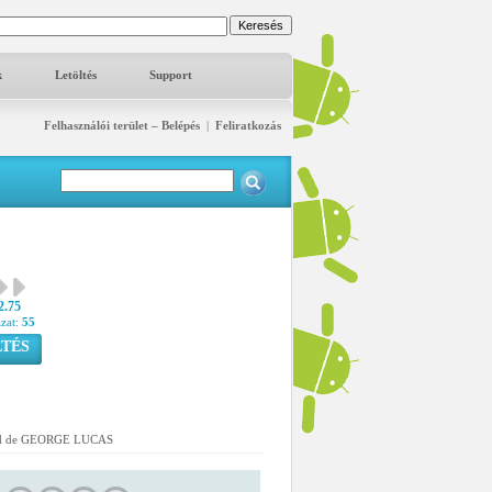
k
Letöltés
Support
Felhasználói terület – Belépés
|
Feliratkozás
2.75
azat:
55
TÉS
iedad de GEORGE LUCAS