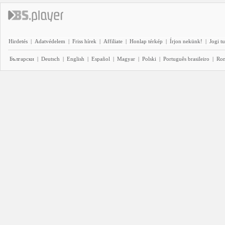
Hirdetés
|
Adatvédelem
|
Friss hírek
|
Affiliate
|
Honlap térkép
|
Írjon nekünk!
|
Jogi t
Български
|
Deutsch
|
English
|
Español
|
Magyar
|
Polski
|
Português brasileiro
|
Ro