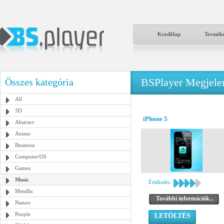
Kezdőlap
Termék
BSPlayer Megjelené
Összes kategória
All
3D
iPhone 5
Abstract
Anime
Business
Computer/OS
Games
Music
Értékelés:
Metallic
További információk...
Nature
People
LETÖLTÉS