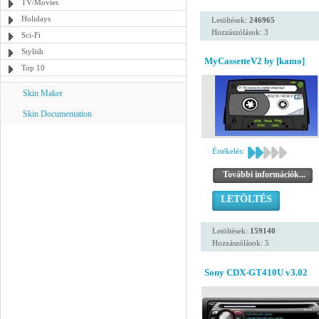
TV/Movies
Holidays
Letöltések:
246965
Hozzászólások: 3
Sci-Fi
Stylish
MyCassetteV2 by [kamo]
Top 10
Skin Maker
Skin Documentation
Értékelés:
További információk...
LETÖLTÉS
Letöltések:
159140
Hozzászólások: 5
Sony CDX-GT410U v3.02