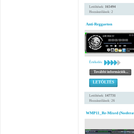
Letöltések:
165494
Hozzászólások: 2
Anti-Reggaeton
Értékelés:
További információk...
LETÖLTÉS
Letöltések:
147731
Hozzászólások: 26
WMP11_Re-Mixed (Nosferat