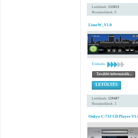
Letöltések:
135053
Hozzászólások: 0
LimeW_V1.0
Értékelés:
További információk...
LETÖLTÉS
Letöltések:
129487
Hozzászólások: 2
Onkyo C-733 CD Player V1.