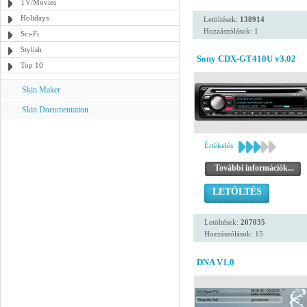
TV/Movies
Holidays
Letöltések:
138914
Hozzászólások: 1
Sci-Fi
Stylish
Sony CDX-GT410U v3.02
Top 10
Skin Maker
Skin Documentation
Értékelés:
További információk...
LETÖLTÉS
Letöltések:
207035
Hozzászólások: 15
DNA V1.0