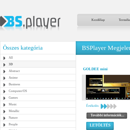
Kezdőlap
Termék
BSPlayer Megjelené
Összes kategória
All
3D
GOLDEE mini
Abstract
Anime
Business
Computer/OS
Games
Music
Értékelés:
Metallic
További információk...
Nature
People
LETÖLTÉS