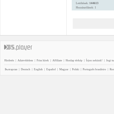
Letöltések:
144613
Hozzászólások: 1
Hirdetés
|
Adatvédelem
|
Friss hírek
|
Affiliate
|
Honlap térkép
|
Írjon nekünk!
|
Jogi t
Български
|
Deutsch
|
English
|
Español
|
Magyar
|
Polski
|
Português brasileiro
|
Ro