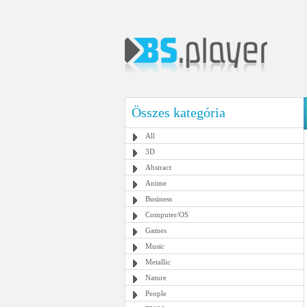
Összes kategória
All
3D
Abstract
Anime
Business
Computer/OS
Games
Music
Metallic
Nature
People