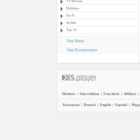
TV/Movies
Holidays
Sci-Fi
Stylish
Top 10
Skin Maker
Skin Documentation
Hirdetés
|
Adatvédelem
|
Friss hírek
|
Affiliate
|
Български
|
Deutsch
|
English
|
Español
|
Magy