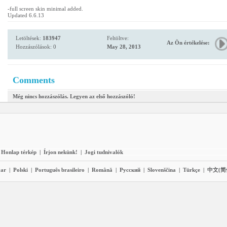
-full screen skin minimal added.
Updated 6.6.13
Letöltések:
183947
Feltöltve:
Az Ön értékelése:
Hozzászólások: 0
May 28, 2013
Comments
Még nincs hozzászólás. Legyen az első hozzászóló!
Honlap térkép
|
Írjon nekünk!
|
Jogi tudnivalók
ar
|
Polski
|
Português brasileiro
|
Română
|
Pyccĸий
|
Slovenščina
|
Türkçe
|
中文(简