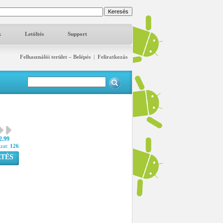
k
Letöltés
Support
Felhasználói terület – Belépés
|
Feliratkozás
2.99
azat:
126
TÉS