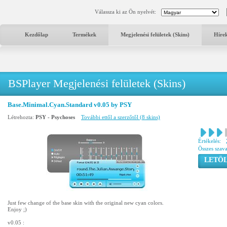
Válassza ki az Ön nyelvét:
Kezdőlap
Termékek
Megjelenési felületek (Skins)
Híre
BSPlayer Megjelenési felületek (Skins)
Base.Minimal.Cyan.Standard v0.05 by PSY
Létrehozta:
PSY - Psychoses
További ettől a szerzőtől (8 skins)
Értékelés:
Összes szav
LETÖL
Just few change of the base skin with the original new cyan colors.
Enjoy ;)
v0.05 :