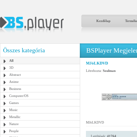
Kezdőlap
Termék
BSPlayer Megjelené
Összes kategória
All
MJöLKDVD
3D
Létrehozta:
Soulman
Abstract
Anime
Business
Computer/OS
Games
Music
Metallic
MJöLKDVD
Nature
People
Letöltések:
41764