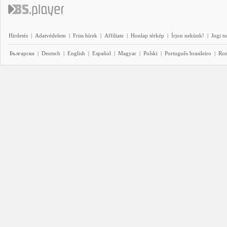
Hirdetés
|
Adatvédelem
|
Friss hírek
|
Affiliate
|
Honlap térkép
|
Írjon nekünk!
|
Jogi t
Български
|
Deutsch
|
English
|
Español
|
Magyar
|
Polski
|
Português brasileiro
|
Ro