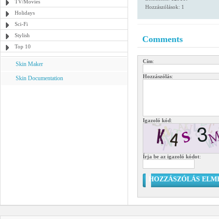
TV/Movies
Hozzászólások: 1
Holidays
Sci-Fi
Stylish
Comments
Top 10
Cím
:
Skin Maker
Hozzászólás
:
Skin Documentation
Igazoló kód
:
Írja be az igazoló kódot
:
HOZZÁSZÓLÁS ELM