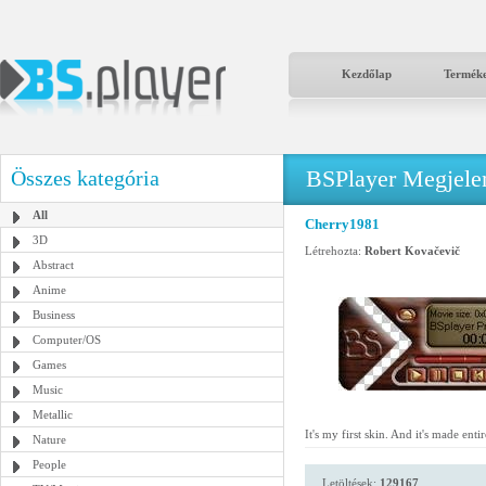
Kezdőlap
Termék
BSPlayer Megjelené
Összes kategória
All
Cherry1981
3D
Létrehozta:
Robert Kovačevič
Abstract
Anime
Business
Computer/OS
Games
Music
Metallic
It's my first skin. And it's made ent
Nature
People
Letöltések:
129167