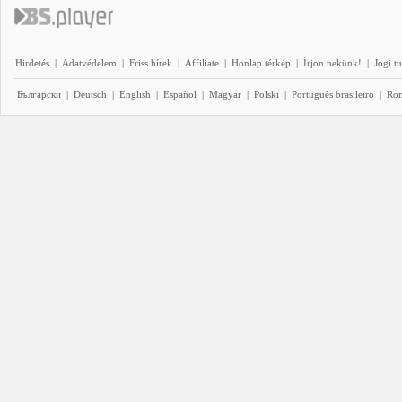
Hirdetés
|
Adatvédelem
|
Friss hírek
|
Affiliate
|
Honlap térkép
|
Írjon nekünk!
|
Jogi t
Български
|
Deutsch
|
English
|
Español
|
Magyar
|
Polski
|
Português brasileiro
|
Ro