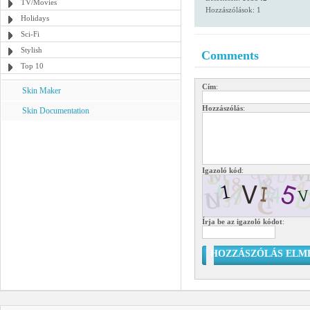
TV/Movies
Hozzászólások: 1
Holidays
Sci-Fi
Stylish
Comments
Top 10
Cím
:
Skin Maker
Hozzászólás
:
Skin Documentation
Igazoló kód
:
Írja be az igazoló kódot
:
HOZZÁSZÓLÁS ELM