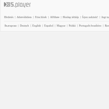
Hirdetés
|
Adatvédelem
|
Friss hírek
|
Affiliate
|
Honlap térkép
|
Írjon nekünk!
|
Jogi t
Български
|
Deutsch
|
English
|
Español
|
Magyar
|
Polski
|
Português brasileiro
|
Ro