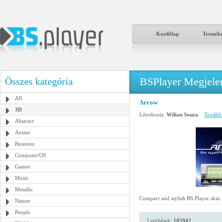
Kezdőlap
Termék
BSPlayer Megjelené
Összes kategória
All
Arrow
3D
Létrehozta:
Wilian Souza
További 
Abstract
Anime
Business
Computer/OS
Games
Music
Metallic
Compact and stylish BS.Player skin.
Nature
People
Letöltések:
105942