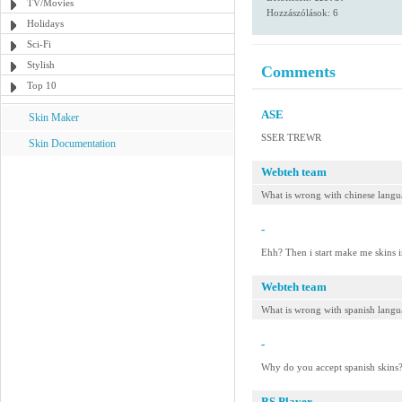
TV/Movies
Hozzászólások: 6
Holidays
Sci-Fi
Stylish
Comments
Top 10
ASE
Skin Maker
SSER TREWR
Skin Documentation
Webteh team
What is wrong with chinese langu
-
Ehh? Then i start make me skins i
Webteh team
What is wrong with spanish lang
-
Why do you accept spanish skins?
BS.Player