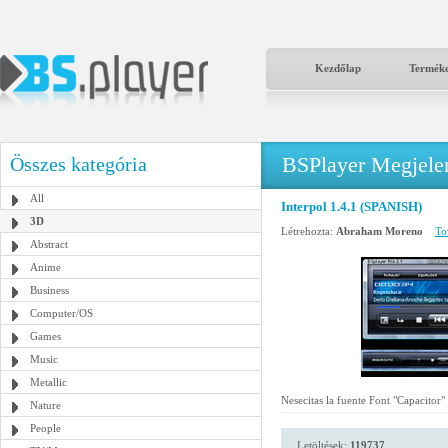
Kezdőlap
Termék
BSPlayer Megjelené
Összes kategória
All
Interpol 1.4.1 (SPANISH)
3D
Létrehozta:
Abraham Moreno
To
Abstract
Anime
Business
Computer/OS
Games
Music
Metallic
Nesecitas la fuente Font "Capacitor"
Nature
People
Letöltések:
119737