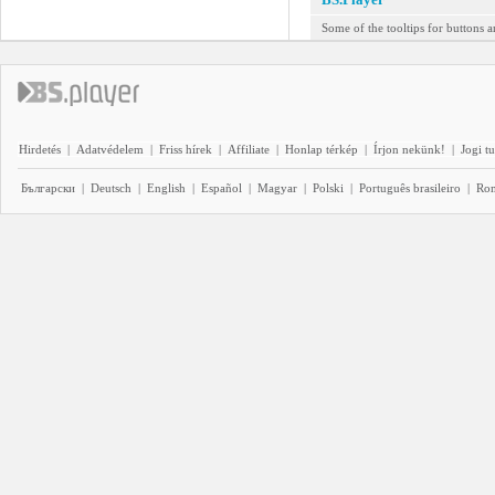
Some of the tooltips for buttons a
Hirdetés
|
Adatvédelem
|
Friss hírek
|
Affiliate
|
Honlap térkép
|
Írjon nekünk!
|
Jogi t
Български
|
Deutsch
|
English
|
Español
|
Magyar
|
Polski
|
Português brasileiro
|
Ro