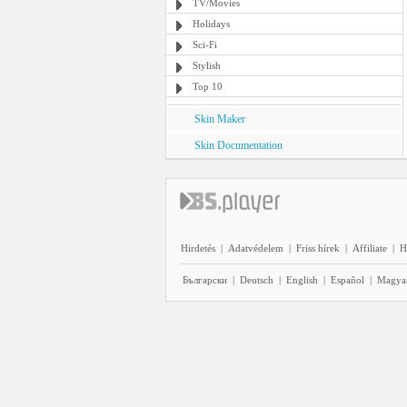
TV/Movies
Holidays
Sci-Fi
Stylish
Top 10
Skin Maker
Skin Documentation
Hirdetés
|
Adatvédelem
|
Friss hírek
|
Affiliate
|
H
Български
|
Deutsch
|
English
|
Español
|
Magya