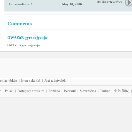
Az Ön értékelése:
Hozzászólások: 1
May 10, 2006
Comments
OWAZoB gyrxoejyeujw
OWAZoB gyrxoejyeujw
onlap térkép
|
Írjon nekünk!
|
Jogi tudnivalók
r
|
Polski
|
Português brasileiro
|
Română
|
Pyccĸий
|
Slovenščina
|
Türkçe
|
中文(简体)