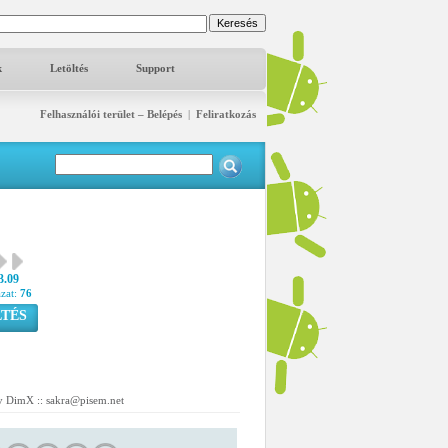
k
Letöltés
Support
Felhasználói terület – Belépés
|
Feliratkozás
3.09
azat:
76
TÉS
by DimX :: sakra@pisem.net