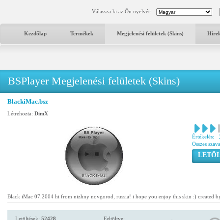
Válassza ki az Ön nyelvét:
Kezdőlap
Termékek
Megjelenési felületek (Skins)
Híre
BSPlayer Megjelenési felületek (Skins)
BlackiMac.bsz
Létrehozta:
DimX
Értékelés:
Összes szav
LETÖL
Black iMac 07.2004 hi from nizhny novgorod, russia! i hope you enjoy this skin :) created 
Letöltések:
52428
Feltöltve: