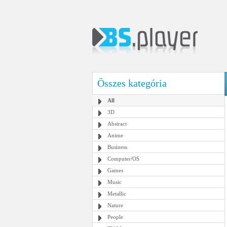
Összes kategória
All
3D
Abstract
Anime
Business
Computer/OS
Games
Music
Metallic
Nature
People