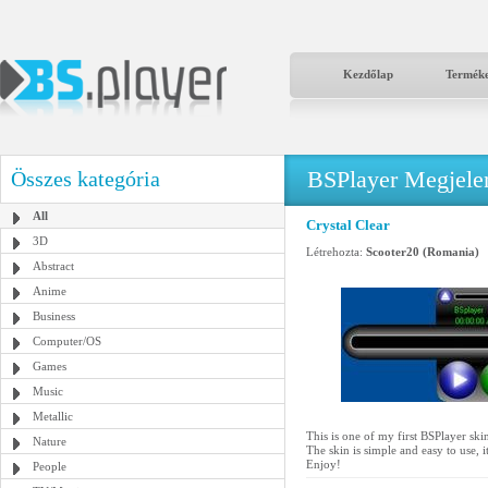
Kezdőlap
Termék
BSPlayer Megjelené
Összes kategória
All
Crystal Clear
3D
Létrehozta:
Scooter20 (Romania)
Abstract
Anime
Business
Computer/OS
Games
Music
Metallic
This is one of my first BSPlayer skin
Nature
The skin is simple and easy to use, i
Enjoy!
People