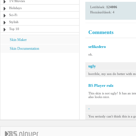
TV/Movies
Letöltések:
124006
Holidays
Hozzászólások: 4
Sci-Fi
Stylish
Top 10
Comments
Skin Maker
sefikzdero
Skin Documentation
ok.
ugly
horrible, my son do better with m
BS Player rulz
This skin is not ugly! It has an in
also looks nice.
-
You seriusly can't think this is a