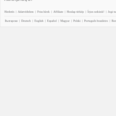
Hirdetés
|
Adatvédelem
|
Friss hírek
|
Affiliate
|
Honlap térkép
|
Írjon nekünk!
|
Jogi t
Български
|
Deutsch
|
English
|
Español
|
Magyar
|
Polski
|
Português brasileiro
|
Ro