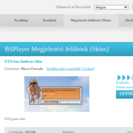
Válassza ki az Ön nyelvét:
Kezdőlap
Termékek
Megjelenési felületek (Skins)
Híre
BSPlayer Megjelenési felületek (Skins)
GTA San Andreas Skin
Létrehozta:
Marco Furtado
További ettől a szerzőtől (12 skins)
Értékelés:
Összes szav
LETÖL
GTA game skin
Letöltések:
195540
Feltöltve: