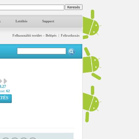
k
Letöltés
Support
Felhasználói terület – Belépés
|
Feliratkozás
3.27
azat:
62
TÉS