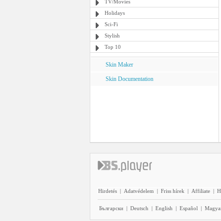
TV/Movies
Holidays
Sci-Fi
Stylish
Top 10
Skin Maker
Skin Documentation
Hirdetés
|
Adatvédelem
|
Friss hírek
|
Affiliate
|
H
Български
|
Deutsch
|
English
|
Español
|
Magya