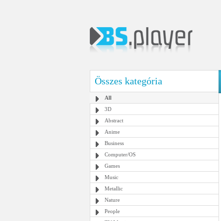
Összes kategória
All
3D
Abstract
Anime
Business
Computer/OS
Games
Music
Metallic
Nature
People