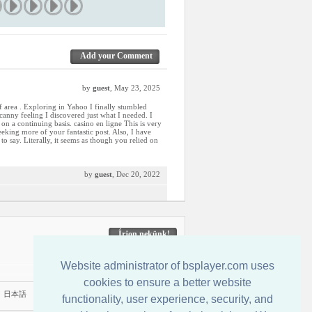
Add your Comment
by
guest
, May 23, 2025
of area . Exploring in Yahoo I finally stumbled
ncanny feeling I discovered just what I needed. I
 on a continuing basis. casino en ligne This is very
eeking more of your fantastic post. Also, I have
to say. Literally, it seems as though you relied on
by
guest
, Dec 20, 2022
Írjon nekünk!
Website administrator of bsplayer.com uses
cookies to ensure a better website
|
日本語
functionality, user experience, security, and