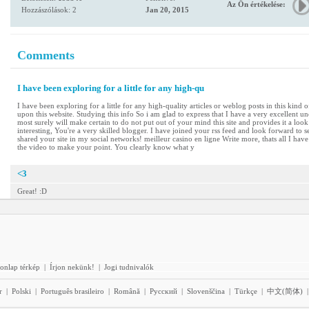
Az Ön értékelése:
Hozzászólások: 2
Jan 20, 2015
Comments
I have been exploring for a little for any high-qu
I have been exploring for a little for any high-quality articles or weblog posts in this kind 
upon this website. Studying this info So i am glad to express that I have a very excellent u
most surely will make certain to do not put out of your mind this site and provides it a look
interesting, You're a very skilled blogger. I have joined your rss feed and look forward to s
shared your site in my social networks! meilleur casino en ligne Write more, thats all I have 
the video to make your point. You clearly know what y
<3
Great! :D
onlap térkép
|
Írjon nekünk!
|
Jogi tudnivalók
r
|
Polski
|
Português brasileiro
|
Română
|
Pyccĸий
|
Slovenščina
|
Türkçe
|
中文(简体)