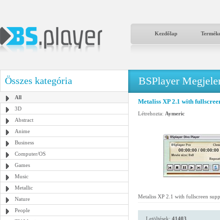
Kezdőlap
Termék
BSPlayer Megjelené
Összes kategória
All
Metaliss XP 2.1 with fullscree
3D
Létrehozta:
Aymeric
Abstract
Anime
Business
Computer/OS
Games
Music
Metallic
Metaliss XP 2.1 with fullscreen sup
Nature
People
Letöltések:
41403