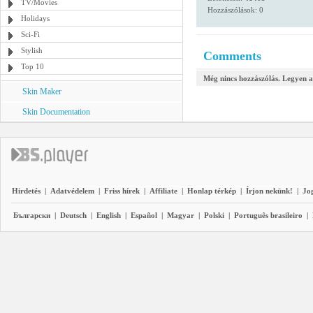
TV/Movies
Hozzászólások: 0
Holidays
Sci-Fi
Stylish
Comments
Top 10
Még nincs hozzászólás. Legyen a
Skin Maker
Skin Documentation
Hirdetés
|
Adatvédelem
|
Friss hírek
|
Affiliate
|
Honlap térkép
|
Írjon nekünk!
|
Jo
Български
|
Deutsch
|
English
|
Español
|
Magyar
|
Polski
|
Português brasileiro
|