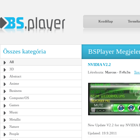
Kezdőlap
Termék
BSPlayer Megjelené
Összes kategória
All
NVIDIA V2.2
3D
Létrehozta:
Marcus - Fr0z3n
Tová
Abstract
Anime
Business
Computer/OS
Games
Music
Metallic
New Update V2.2 for my NVIDIA B
Nature
Updated: 19.9.2011
People