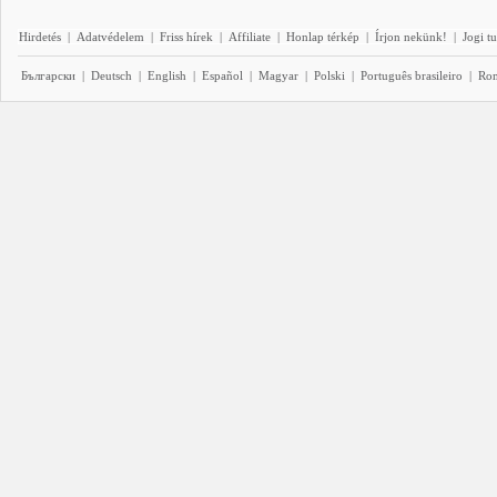
Hirdetés
|
Adatvédelem
|
Friss hírek
|
Affiliate
|
Honlap térkép
|
Írjon nekünk!
|
Jogi t
Български
|
Deutsch
|
English
|
Español
|
Magyar
|
Polski
|
Português brasileiro
|
Ro