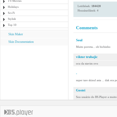
TV/Movies
Letöltések:
184420
Holidays
Hozzászólások: 4
Sci-Fi
Stylish
Top 10
Comments
Skin Maker
Soul
Skin Documentation
Muito porreta... oh bichinho
viktor trubajic
ocu da stavim ovo
-
super tare skinul asta ... dak era p
Gostei
Sou usuário do BS.Player a muito