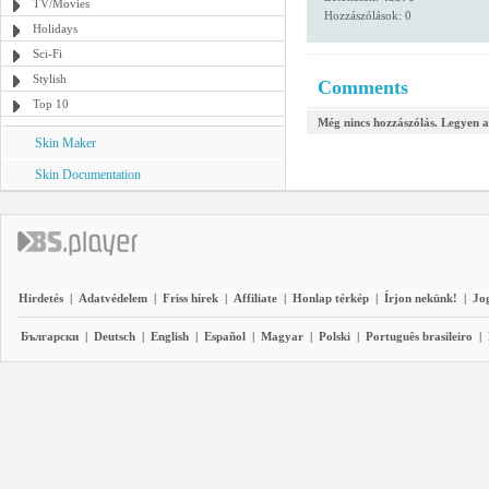
TV/Movies
Hozzászólások: 0
Holidays
Sci-Fi
Stylish
Comments
Top 10
Még nincs hozzászólás. Legyen a
Skin Maker
Skin Documentation
Hirdetés
|
Adatvédelem
|
Friss hírek
|
Affiliate
|
Honlap térkép
|
Írjon nekünk!
|
Jo
Български
|
Deutsch
|
English
|
Español
|
Magyar
|
Polski
|
Português brasileiro
|