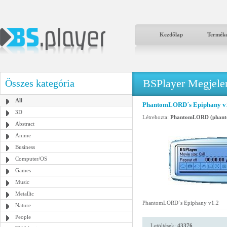
Kezdőlap
Termék
BSPlayer Megjelené
Összes kategória
All
PhantomLORD´s Epiphany v
3D
Létrehozta:
PhantomLORD (phant
Abstract
Anime
Business
Computer/OS
Games
Music
Metallic
PhantomLORD´s Epiphany v1.2
Nature
People
Letöltések:
43376