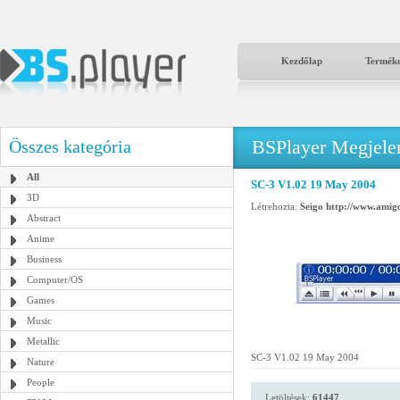
Kezdőlap
Termék
BSPlayer Megjelené
Összes kategória
All
SC-3 V1.02 19 May 2004
3D
Létrehozta:
Seigo http://www.amigo
Abstract
Anime
Business
Computer/OS
Games
Music
Metallic
SC-3 V1.02 19 May 2004
Nature
People
Letöltések:
61447