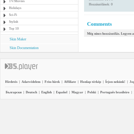
TV/Movies
Hozzászólások: 0
Holidays
Sci-Fi
Stylish
Comments
Top 10
Még nincs hozzászólás. Legyen a
Skin Maker
Skin Documentation
Hirdetés
|
Adatvédelem
|
Friss hírek
|
Affiliate
|
Honlap térkép
|
Írjon nekünk!
|
Jo
Български
|
Deutsch
|
English
|
Español
|
Magyar
|
Polski
|
Português brasileiro
|