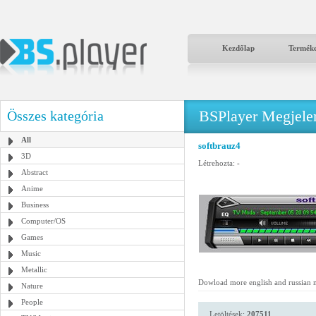
Kezdőlap
Termék
BSPlayer Megjelené
Összes kategória
All
softbrauz4
3D
Létrehozta:
-
Abstract
Anime
Business
Computer/OS
Games
Music
Metallic
Dowload more english and russian 
Nature
People
Letöltések:
207511