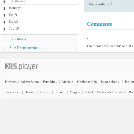
TV/Movies
Hozzászólások: 1
Holidays
Sci-Fi
Stylish
Comments
Top 10
-
Skin Maker
Could not download this one. It ke
Skin Documentation
Hirdetés
|
Adatvédelem
|
Friss hírek
|
Affiliate
|
Honlap térkép
|
Írjon nekünk!
|
Jogi t
Български
|
Deutsch
|
English
|
Español
|
Magyar
|
Polski
|
Português brasileiro
|
Ro