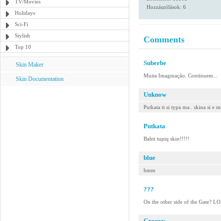
TV/Movies
Hozzászólások: 6
Holidays
Sci-Fi
Stylish
Comments
Top 10
Suberbe
Skin Maker
Muita Imaginação. Continuem...
Skin Documentation
Unknow
Putkata ti si typa ma.. skina si e 
Putkata
Bahti tupiq skin!!!!!
blue
hmm
???
On the other side of the Gate? L
Groovy