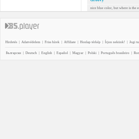
nice blue color, but where is the e
Hirdetés
|
Adatvédelem
|
Friss hírek
|
Affiliate
|
Honlap térkép
|
Írjon nekünk!
|
Jogi t
Български
|
Deutsch
|
English
|
Español
|
Magyar
|
Polski
|
Português brasileiro
|
Ro