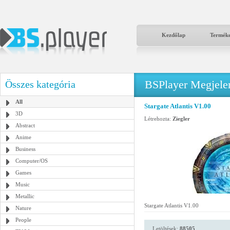
Kezdőlap
Termék
BSPlayer Megjelené
Összes kategória
All
Stargate Atlantis V1.00
3D
Létrehozta:
Ziegler
Abstract
Anime
Business
Computer/OS
Games
Music
Metallic
Stargate Atlantis V1.00
Nature
People
Letöltések:
88505