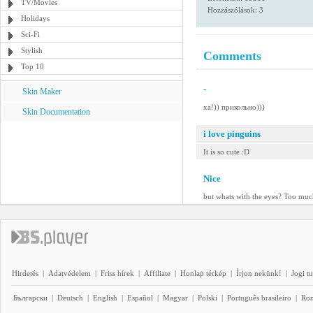
TV/Movies
Hozzászólások: 3
Holidays
Sci-Fi
Stylish
Comments
Top 10
-
Skin Maker
ха!)) прикольно)))
Skin Documentation
i love pinguins
It is so cute :D
Nice
but whats with the eyes? Too mu
Hirdetés
|
Adatvédelem
|
Friss hírek
|
Affiliate
|
Honlap térkép
|
Írjon nekünk!
|
Jogi t
Български
|
Deutsch
|
English
|
Español
|
Magyar
|
Polski
|
Português brasileiro
|
Ro