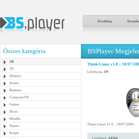
Kezdőlap
Termék
BSPlayer Megjelené
Összes kategória
All
Think-Linux v1.0 .: 18/07/200
3D
Létrehozta:
DS
Abstract
Anime
Business
Computer/OS
Games
Music
Metallic
Think-Linux v1.0 .: 18/07/2004 :.
Nature
People
Letöltések:
69566