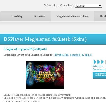
Válassza ki az Ön nyelvét:
Kezdőlap
Termékek
Megjelenési felületek (Skins)
Híre
BSPlayer Megjelenési felületek (Skins)
League of Legends [Psych0path]
Létrehozta:
Psych0path League of Legends
További ettől a szerzőtől (2 skins)
Értékelés:
Összes szav
LETÖL
League of Legends skin for BS.player created by Psych0path.
This skin offers easy to use UI with only the necessary buttons to watch movies and add subtit
clickable, even on a touchscreen.