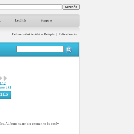
k
Letöltés
Support
Felhasználói terület – Belépés
|
Feliratkozás
3.12
azat:
135
TÉS
les. All buttons are big enough to be easily