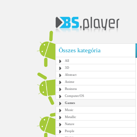
Összes kategória
All
3D
Abstract
Anime
Business
Computer/OS
Games
Music
Metallic
Nature
People