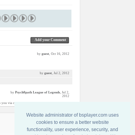
Add your Comment
by
guest
, Oct 16, 2012
by
guest
, Jul 2, 2012
by
Psych0path League of Legends
, Jul 2,
2012
to you via comment.
Website administrator of bsplayer.com uses
Írjon nekünk!
cookies to ensure a better website
functionality, user experience, security, and