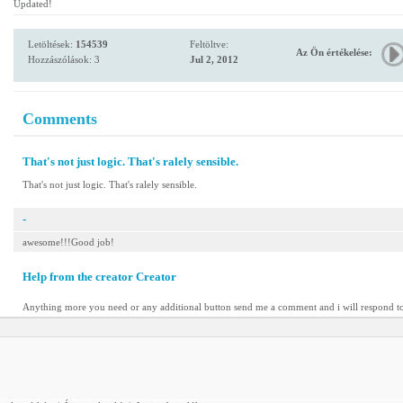
Updated!
Letöltések:
154539
Feltöltve:
Az Ön értékelése:
Hozzászólások: 3
Jul 2, 2012
Comments
That's not just logic. That's ralely sensible.
That's not just logic. That's ralely sensible.
-
awesome!!!Good job!
Help from the creator Creator
Anything more you need or any additional button send me a comment and i will respond 