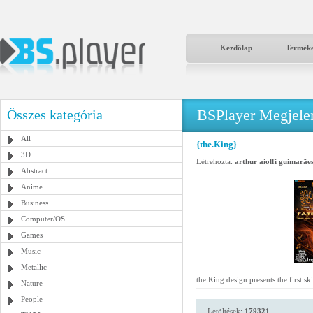
Kezdőlap
Termék
BSPlayer Megjelené
Összes kategória
All
{the.King}
3D
Létrehozta:
arthur aiolfi guimarãe
Abstract
Anime
Business
Computer/OS
Games
Music
Metallic
the.King design presents the first s
Nature
People
Letöltések:
179321