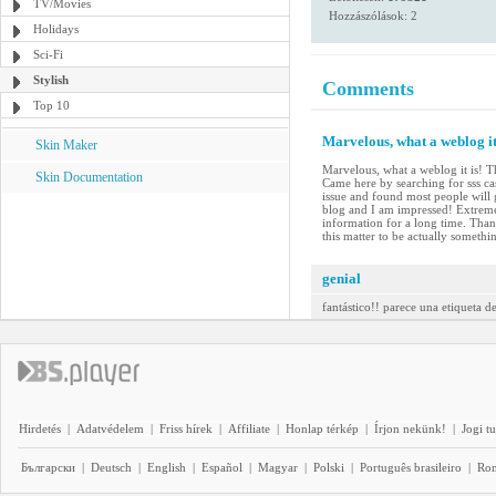
TV/Movies
Hozzászólások: 2
Holidays
Sci-Fi
Stylish
Comments
Top 10
Marvelous, what a weblog it
Skin Maker
Marvelous, what a weblog it is! T
Skin Documentation
Came here by searching for sss ca
issue and found most people will g
blog and I am impressed! Extremely 
information for a long time. Than
this matter to be actually somethi
genial
fantástico!! parece una etiqueta d
Hirdetés
|
Adatvédelem
|
Friss hírek
|
Affiliate
|
Honlap térkép
|
Írjon nekünk!
|
Jogi t
Български
|
Deutsch
|
English
|
Español
|
Magyar
|
Polski
|
Português brasileiro
|
Ro