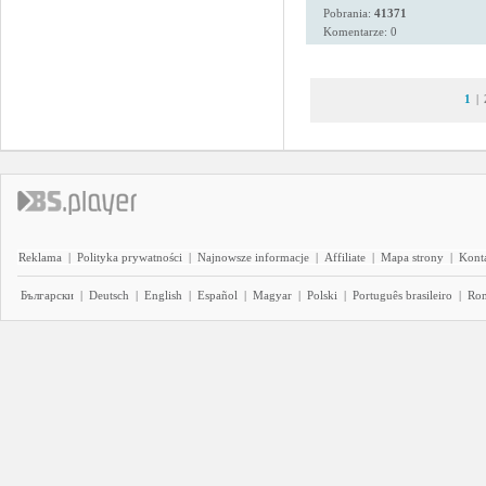
Pobrania:
41371
Komentarze: 0
1
|
Reklama
|
Polityka prywatności
|
Najnowsze informacje
|
Affiliate
|
Mapa strony
|
Kont
Български
|
Deutsch
|
English
|
Español
|
Magyar
|
Polski
|
Português brasileiro
|
Ro