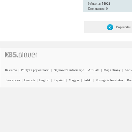
Pobrania:
54921
Komentarze: 0
Poprzedni
Reklama
|
Polityka prywatności
|
Najnowsze informacje
|
Affiliate
|
Mapa strony
|
Kont
Български
|
Deutsch
|
English
|
Español
|
Magyar
|
Polski
|
Português brasileiro
|
Ro