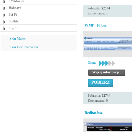
TV/Movies
Holidays
Pobrania:
52504
Komentarze: 0
Sci-Fi
Stylish
WMP_10.bsz
Top 10
Skin Maker
Skin Documentation
Ocena:
Więcej informacji…
POBIERZ
Pobrania:
52744
Komentarze: 0
Redhat.bsz