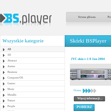
Strona główna
Pr
Skórki BSPlayer
Wszystkie kategorie
All
3D
JVC skin v-1 8 Jan 2004
Abstract
Anime
Business
Computer/OS
Games
Music
Ocena:
Metallic
Więcej informacji…
Nature
People
POBIERZ