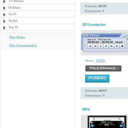
TV/Movies
Pobrania:
66595
Holidays
Komentarze: 0
Sci-Fi
Stylish
XP Corona.bsz
Top 10
Skin Maker
Skin Documentation
Ocena:
VOTE!
Więcej informacji…
POBIERZ
Pobrania:
66437
Komentarze: 0
MP4