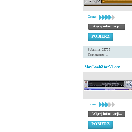
Ocena:
Więcej informacji…
POBIERZ
Pobrania:
65757
Komentarze: 1
MovLook2 forV1.bsz
Ocena:
Więcej informacji…
POBIERZ