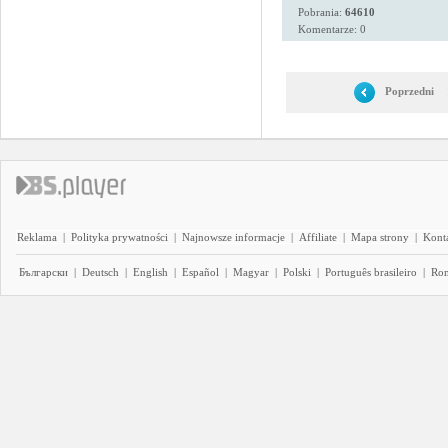
Pobrania:
64610
Komentarze: 0
Poprzedni
Reklama
|
Polityka prywatności
|
Najnowsze informacje
|
Affiliate
|
Mapa strony
|
Kont
Български
|
Deutsch
|
English
|
Español
|
Magyar
|
Polski
|
Português brasileiro
|
Ro