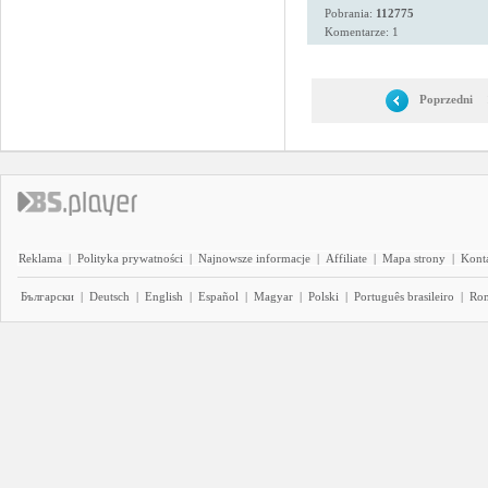
Pobrania:
112775
Komentarze: 1
Poprzedni
Reklama
|
Polityka prywatności
|
Najnowsze informacje
|
Affiliate
|
Mapa strony
|
Kont
Български
|
Deutsch
|
English
|
Español
|
Magyar
|
Polski
|
Português brasileiro
|
Ro