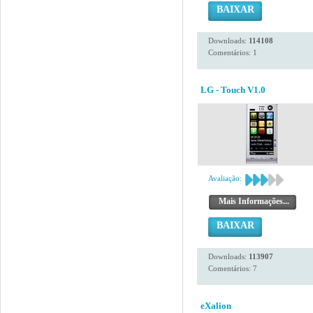
BAIXAR
Downloads:
114108
Comentários: 1
LG - Touch V1.0
Avaliação:
Mais Informações...
BAIXAR
Downloads:
113907
Comentários: 7
eXalion