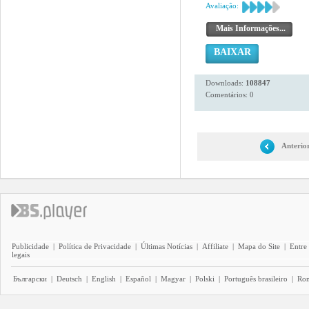
Avaliação:
Mais Informações...
BAIXAR
Downloads:
108847
Comentários: 0
Anterio
Publicidade
|
Política de Privacidade
|
Últimas Notícias
|
Affiliate
|
Mapa do Site
|
Entre
legais
Български
|
Deutsch
|
English
|
Español
|
Magyar
|
Polski
|
Português brasileiro
|
Ro