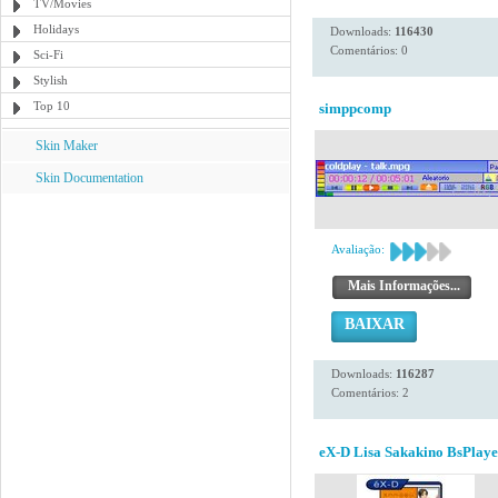
TV/Movies
Holidays
Downloads:
116430
Comentários: 0
Sci-Fi
Stylish
Top 10
simppcomp
Skin Maker
Skin Documentation
Avaliação:
Mais Informações...
BAIXAR
Downloads:
116287
Comentários: 2
eX-D Lisa Sakakino BsPlaye