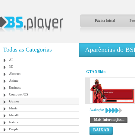
Página Inicial
Pro
Aparências do BS
Todas as Categorias
All
3D
GTA 5 Skin
Abstract
Anime
Business
Computer/OS
Games
Music
Avaliação:
Metallic
Mais Informações...
Nature
People
BAIXAR