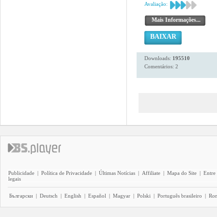
Avaliação:
Mais Informações...
BAIXAR
Downloads:
195510
Comentários: 2
Publicidade
|
Política de Privacidade
|
Últimas Notícias
|
Affiliate
|
Mapa do Site
|
Entre
legais
Български
|
Deutsch
|
English
|
Español
|
Magyar
|
Polski
|
Português brasileiro
|
Ro