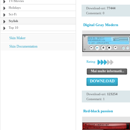
TV/Movies
Holidays
Download-uri:
77444
Comentarii: 0
Sci-Fi
Stylish
Digital Gray Modern
Top 10
Skin Maker
Skin Documentation
Rating:
Mai multe informatii...
DOWNLOAD
Download-uri:
123254
Comentarii: 1
Red-black passion