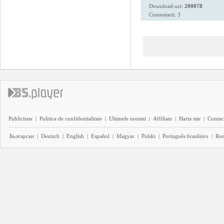
Download-uri:
200078
Comentarii: 3
Publicitate
|
Politica de confidentialitate
|
Ultimele noutati
|
Affiliate
|
Harta site
|
Contact
Български
|
Deutsch
|
English
|
Español
|
Magyar
|
Polski
|
Português brasileiro
|
Ro