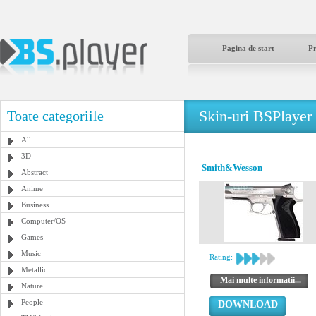
Pagina de start
P
Skin-uri BSPlayer
Toate categoriile
All
3D
Smith&Wesson
Abstract
Anime
Business
Computer/OS
Games
Music
Rating:
Metallic
Mai multe informatii...
Nature
People
DOWNLOAD