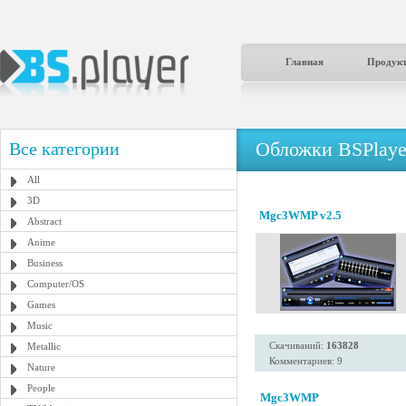
Главная
Продук
Обложки BSPlaye
Все категории
All
3D
Mgc3WMP v2.5
Abstract
Anime
Business
Computer/OS
Games
Music
Скачиваний:
163828
Metallic
Комментариев: 9
Nature
People
Mgc3WMP