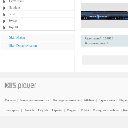
TV/Movies
Holidays
Sci-Fi
Stylish
Top 10
Skin Maker
Скачиваний:
168015
Комментариев: 2
Skin Documentation
Реклама
|
Конфиденциальность
|
Последние новости
|
Affiliate
|
Карта сайта
|
Обратн
Български
|
Deutsch
|
English
|
Español
|
Magyar
|
Polski
|
Português brasileiro
|
Ro