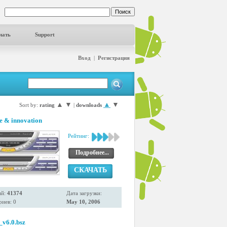
чать
Support
Вход
|
Регистрация
▲
▼
▲
▼
Sort by:
rating
|
downloads
le & innovation
Рейтинг:
Подробнее...
СКАЧАТЬ
ий:
41374
Дата загрузки:
иев: 0
May 10, 2006
v6.0.bsz