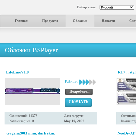
Выбор языка:
Главная
Продукты
Обложки
Новости
Ска
Обложки BSPlayer
LifeLineV1.0
RT7 :: sty
Рейтинг:
Подробнее...
СКАЧАТЬ
Скачиваний:
41373
Дата загрузки:
Скачиван
Комментариев: 0
May 10, 2006
Комментар
Gagrin2003 mini, dark skin.
NeoDivXP_