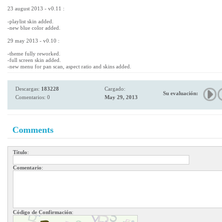
23 august 2013 - v0.11 :
-playlist skin added.
-new blue color added.
29 may 2013 - v0.10 :
-theme fully reworked.
-full screen skin added.
-new menu for pan scan, aspect ratio and skins added.
Descargas:
183228
Cargado:
Su evaluación:
Comentarios: 0
May 29, 2013
Comments
Título
:
Comentario
:
Código de Confirmación
: