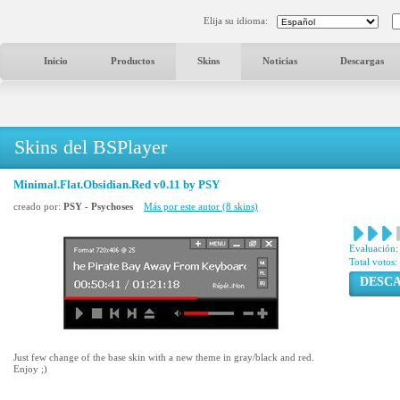
Elija su idioma:
Inicio
Productos
Skins
Noticias
Descargas
Skins del BSPlayer
Minimal.Flat.Obsidian.Red v0.11 by PSY
creado por:
PSY - Psychoses
Más por este autor (8 skins)
Evaluación:
Total votos:
DESC
Just few change of the base skin with a new theme in gray/black and red.
Enjoy ;)