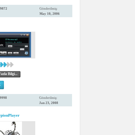
9872
Gönderilmiş:
1
May 10, 2006
zla Bilgi...
R
9998
Gönderilmiş:
Jan 23, 2008
rpionPlayer