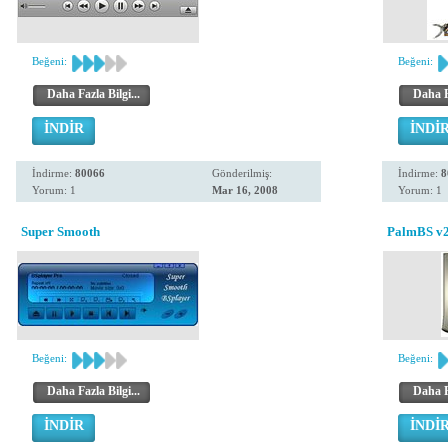
Beğeni:
Beğeni:
Daha Fazla Bilgi...
Daha Fa
İNDİR
İNDİ
İndirme:
80066
Gönderilmiş:
İndirme:
8
Yorum: 1
Mar 16, 2008
Yorum: 1
Super Smooth
PalmBS v2
Beğeni:
Beğeni:
Daha Fazla Bilgi...
Daha Fa
İNDİR
İNDİ