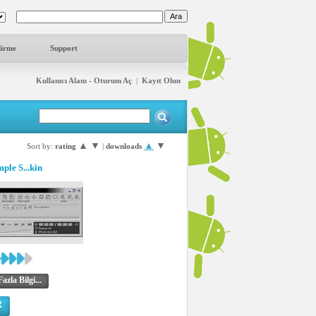
dirme
Support
Kullanıcı Alanı - Oturum Aç
|
Kayıt Olun
▲
▼
▲
▼
Sort by:
rating
|
downloads
ple S...kin
azla Bilgi...
R