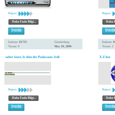
Beğeni:
Beğeni:
Daha Fazla Bilgi...
Daha Fa
İNDİR
İNDİ
İndirme:
81735
Gönderilmiş:
İndirme:
8
Yorum: 0
May 10, 2006
Yorum: 2
saber laser, le skin des Padawans Jedi
X-Z.bsz
Beğeni:
Beğeni:
Daha Fazla Bilgi...
Daha Fa
İNDİR
İNDİ