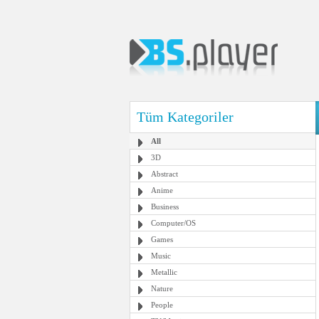
Tüm Kategoriler
All
3D
Abstract
Anime
Business
Computer/OS
Games
Music
Metallic
Nature
People