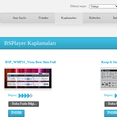
Dilinizi seçin:
Ana Sayfa
Ürünler
Kaplamalar
Haberler
İn
BSPlayer Kaplamaları
BSP_WMP11_Vista Best Skin Full
Keep It Sim
Beğeni:
Beğeni:
Daha Fazla Bilgi...
Daha F
İNDİR
İNDİ