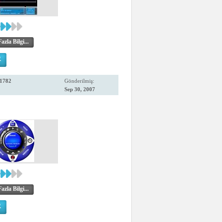
zla Bilgi...
R
1782
Gönderilmiş:
Sep 30, 2007
zla Bilgi...
R