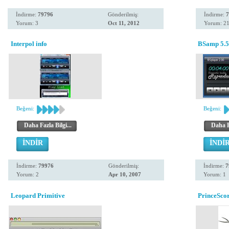
İndirme:
79796
Gönderilmiş:
İndirme:
7
Yorum: 3
Oct 11, 2012
Yorum: 2
Interpol info
BSamp 5.5
Beğeni:
Beğeni:
Daha Fazla Bilgi...
Daha Fa
İNDİR
İNDİ
İndirme:
79976
Gönderilmiş:
İndirme:
7
Yorum: 2
Apr 10, 2007
Yorum: 1
Leopard Primitive
PrinceSco