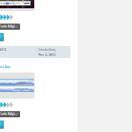
zla Bilgi...
R
1172
Gönderilmiş:
Nov 2, 2012
1.bsz
zla Bilgi...
R