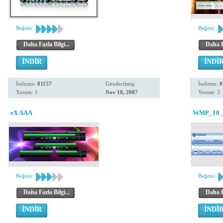
Beğeni:
Beğeni:
Daha Fazla Bilgi...
Daha Fa
İNDİR
İNDİ
İndirme:
81157
Gönderilmiş:
İndirme:
8
Yorum: 1
Nov 18, 2007
Yorum: 3
eX AAA
WMP_10_v
Beğeni:
Beğeni:
Daha Fazla Bilgi...
Daha Fa
İNDİR
İNDİ