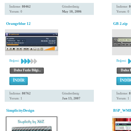
İndirme:
80462
Gönderilmiş:
İndirme:
8
Yorum: 0
May 10, 2006
Yorum: 0
Orangeblue 12
GB 2.zip
Beğeni:
Beğeni:
Daha Fazla Bilgi...
Daha Fa
İNDİR
İNDİ
İndirme:
80762
Gönderilmiş:
İndirme:
8
Yorum: 1
Jan 13, 2007
Yorum: 1
SimplicityDesign
BSP_WMP11