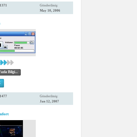
1371
Gönderilmiş:
May 10, 2006
n
zla Bilgi...
R
1477
Gönderilmiş:
Jan 12, 2007
mfort