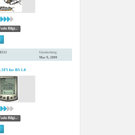
zla Bilgi...
R
0212
Gönderilmiş:
Mar 9, 2009
.5FS for BS 1.0
zla Bilgi...
R