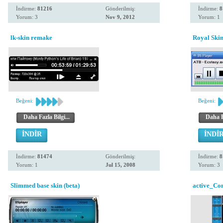
İndirme:
81216
Gönderilmiş:
İndirme:
8
Yorum: 3
Nov 9, 2012
Yorum: 1
lk-skin remake
Royal Ski
Beğeni:
Beğeni:
Daha Fazla Bilgi...
Daha Fa
İNDİR
İNDİ
İndirme:
81474
Gönderilmiş:
İndirme:
8
Yorum: 1
Jul 15, 2008
Yorum: 3
Slimmed base skin (beta)
active_Co