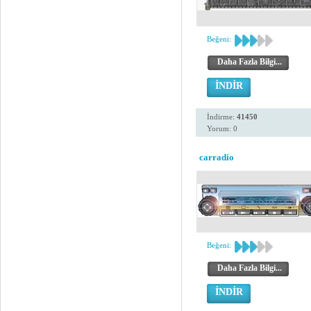
Beğeni:
Daha Fazla Bilgi...
İNDİR
İndirme:
41450
Yorum: 0
carradio
Beğeni:
Daha Fazla Bilgi...
İNDİR