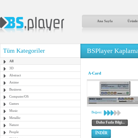
Ana Sayfa
Ürünle
BSPlayer Kaplama
Tüm Kategoriler
All
3D
A-Card
Abstract
Anime
Business
Computer/OS
Games
Music
Beğeni:
Metallic
Daha Fazla Bilgi...
Nature
People
İNDİR