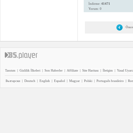
İndirme:
41471
Yorum: 0
Önce
Tanıtım
|
Gizlilik İlkeleri
|
Son Haberler
|
Affiliate
|
Site Haritası
|
İletişim
|
Yasal Uyarı
Български
|
Deutsch
|
English
|
Español
|
Magyar
|
Polski
|
Português brasileiro
|
Ro