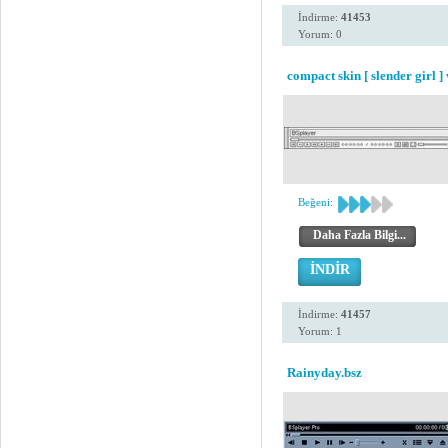
İndirme:
41453
Yorum: 0
compact skin [ slender girl ] 
Beğeni:
Daha Fazla Bilgi...
İNDİR
İndirme:
41457
Yorum: 1
Rainyday.bsz