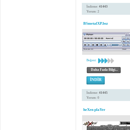
İndirme:
41443
Yorum: 2
BSmetalXP.bsz
Beğeni:
Daha Fazla Bilgi...
İNDİR
İndirme:
41445
Yorum: 0
heXen plaYer