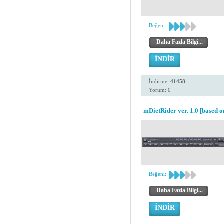
Beğeni:
Daha Fazla Bilgi...
İNDİR
İndirme:
41458
Yorum: 0
mDietRider ver. 1.0 [based o
Beğeni:
Daha Fazla Bilgi...
İNDİR