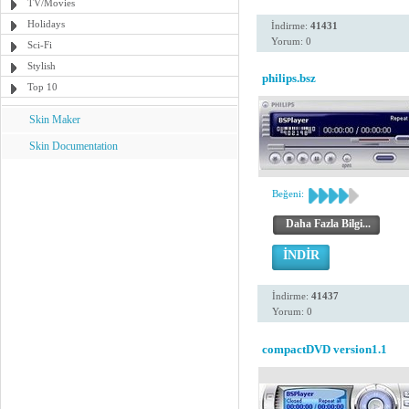
TV/Movies
Holidays
İndirme:
41431
Yorum: 0
Sci-Fi
Stylish
philips.bsz
Top 10
Skin Maker
Skin Documentation
Beğeni:
Daha Fazla Bilgi...
İNDİR
İndirme:
41437
Yorum: 0
compactDVD version1.1