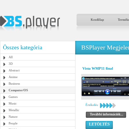
Kezdőlap
Termék
BSPlayer Megjelené
Összes kategória
All
3D
Vista WMP11 final
Abstract
Anime
Business
Computer/OS
Games
Music
Értékelés:
Metallic
További információk...
Nature
People
LETÖLTÉS