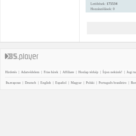
Letöltések:
175534
Hozzászólások: 0
Hirdetés
|
Adatvédelem
|
Friss hírek
|
Affiliate
|
Honlap térkép
|
Írjon nekünk!
|
Jogi t
Български
|
Deutsch
|
English
|
Español
|
Magyar
|
Polski
|
Português brasileiro
|
Ro