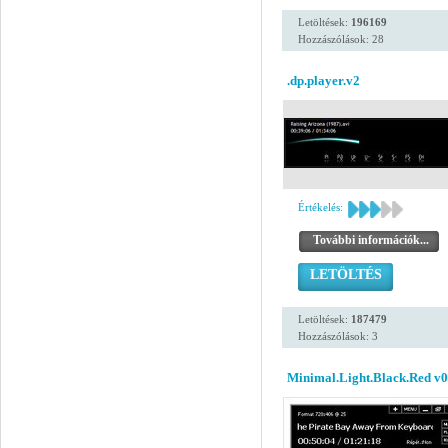
Letöltések:
196169
Hozzászólások: 28
.dp.player.v2
Értékelés:
További információk...
LETÖLTÉS
Letöltések:
187479
Hozzászólások: 3
Minimal.Light.Black.Red v0