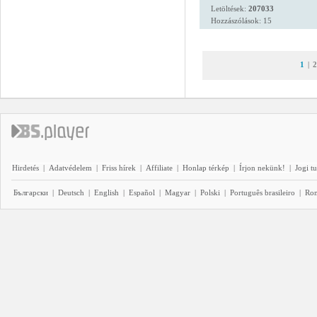
Letöltések:
207033
Hozzászólások: 15
1
|
2
Hirdetés
|
Adatvédelem
|
Friss hírek
|
Affiliate
|
Honlap térkép
|
Írjon nekünk!
|
Jogi t
Български
|
Deutsch
|
English
|
Español
|
Magyar
|
Polski
|
Português brasileiro
|
Ro