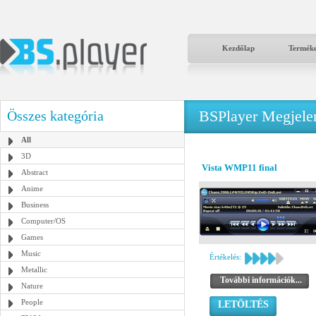
Kezdőlap
Termék
BSPlayer Megjelené
Összes kategória
All
3D
Vista WMP11 final
Abstract
Anime
Business
Computer/OS
Games
Music
Értékelés:
Metallic
További információk...
Nature
People
LETÖLTÉS