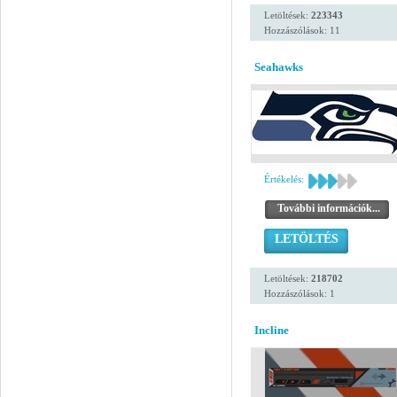
Letöltések:
223343
Hozzászólások: 11
Seahawks
Értékelés:
További információk...
LETÖLTÉS
Letöltések:
218702
Hozzászólások: 1
Incline